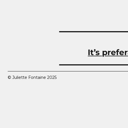
Navigation
de
l’article
It’s pref
© Juliette Fontaine 2025