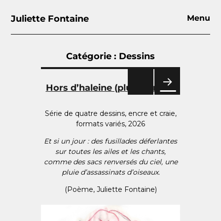
Juliette Fontaine
Menu
Catégorie :
Dessins
Pagination
des
Hors d’haleine (plus d’envol)
publications
PAG
E
Série de quatre dessins, encre et craie,
SUIV
formats variés, 2026
ANT
E
Et si un jour : des fusillades déferlantes
sur toutes les ailes et les chants,
comme des sacs renversés du ciel, une
pluie d’assassinats d’oiseaux.
(Poème, Juliette Fontaine)